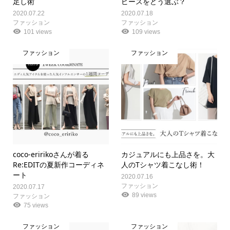
足し術
ピースをどう選ぶ？
2020.07.22
2020.07.18
ファッション
ファッション
101 views
109 views
ファッション
ファッション
coco-eririkoさんが着る
カジュアルにも上品さを。大
Re:EDITの夏新作コーディネ
人のTシャツ着こなし術！
ート
2020.07.16
ファッション
2020.07.17
89 views
ファッション
75 views
ファッション
ファッション