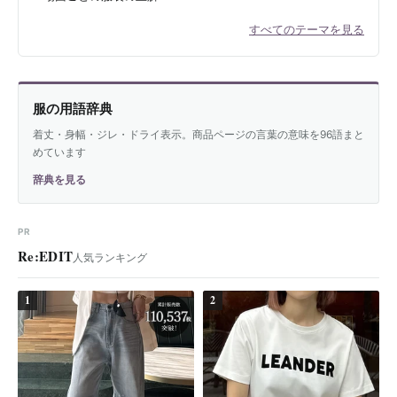
すべてのテーマを見る
服の用語辞典
着丈・身幅・ジレ・ドライ表示。商品ページの言葉の意味を96語まと
めています
辞典を見る
PR
Re:EDIT
人気ランキング
1
2