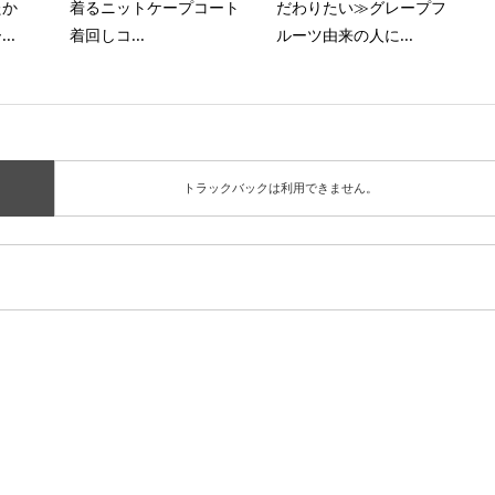
たか
着るニットケープコート
だわりたい≫グレープフ
..
着回しコ...
ルーツ由来の人に...
トラックバックは利用できません。