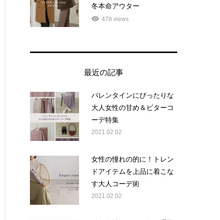
冬本命アウター
478 views
最近の記事
バレンタインにぴったりな
大人女性の甘め＆ビターコ
ーデ特集
2021.02.02
女性の憧れの的に！トレン
ドアイテムを上品に着こな
す大人コーデ術
2021.02.02