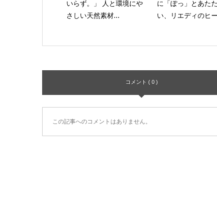
いらず。」 人と環境にや
に「ぽっ」とあた
さしい天然素材...
い、リエディのヒー.
コメント ( 0 )
この記事へのコメントはありません。