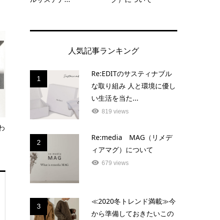
人気記事ランキング
Re:EDITのサスティナブル
1
な取り組み 人と環境に優し
い生活を当た...
819 views
わ
Re:media MAG（リメデ
2
ィアマグ）について
679 views
≪2020冬トレンド満載≫今
3
から準備しておきたいこの