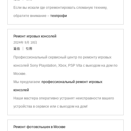
Если вы искали где отремонтировать сломаную технику,
обратите внимание –
техпрофи
Ремонт игровых консолей
2024年 9月 18日
返信
引用
Профессиональный сервисный центр по ремонту игровых
консолей Sony Playstation, Xbox, PSP Vita с выездом на дом по
Москве.
Мы предлагаем:
профессиональный ремонт игровых
консолей
Наши мастера оперативно устранят неисправности вашего
устройства в сервисе или с выездом на дом!
Ремонт фотовспышек в Москве