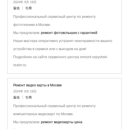
2024年 9月 19日
返信
引用
Профессиональный сервисный центр по ремонту
фототехники в Москве.
Мы предлагаем:
ремонт фотовспышек с гарантией
Наши мастера оперативно устранят неисправности вашего
устройства в сервисе или с выездом на дом!
Подробнее на сайте сервисного центра remont-vspyshek-
realm.ru
Ремонт видео карты в Москве
2024年 9月 19日
返信
引用
Профессиональный сервисный центр по ремонту
компьютерных видеокарт по Москве.
Мы предлагаем:
ремонт видеокарты цена