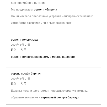
бесперебойного питания.
Мы предлагаем:
ремонт ибп цена
Наши мастера оперативно устранят неисправности вашего
устройства в сервисе или с выездом на дом!
ремонт телевизора
2024年 9月 07日
返信
引用
ремонт телевизора на дому в москве недорого
сервис профи барнаул
2024年 9月 07日
返信
引用
Если вы искали где отремонтировать сломаную технику,
обратите внимание –
сервисный центр в барнаул