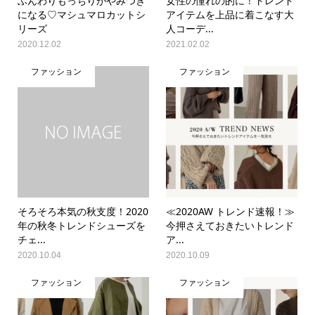
ふんわりもっちりがやみつき
女性の憧れの的に！トレンド
になる♡マシュマロカットシ
アイテムを上品に着こなす大
リーズ
人コーデ...
2020.12.02
2021.02.02
ファッション
ファッション
そろそろ本気の秋支度！2020
≪2020AW トレンド速報！≫
年の秋冬トレンドシューズを
今押さえておきたいトレンド
チェ...
ア...
2020.10.04
2020.10.09
ファッション
ファッション