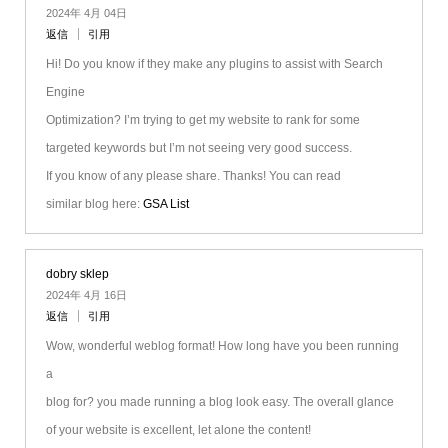
2024年 4月 04日
返信
引用
Hi! Do you know if they make any plugins to assist with Search
Engine
Optimization? I’m trying to get my website to rank for some
targeted keywords but I’m not seeing very good success.
If you know of any please share. Thanks! You can read
similar blog here:
GSA List
dobry sklep
2024年 4月 16日
返信
引用
Wow, wonderful weblog format! How long have you been running
a
blog for? you made running a blog look easy. The overall glance
of your website is excellent, let alone the content!