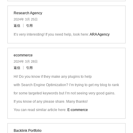
Research Agency
2024年 3月 25日
返信
引用
It’s very interesting! If you need help, look here:
ARA Agency
ecommerce
2024年 3月 28日
返信
引用
Hi! Do you know if they make any plugins to help
with Search Engine Optimization? I’m trying to get my blog to rank
for some targeted keywords but I’m not seeing very good gains.
If you know of any please share. Many thanks!
You can read similar article here:
E-commerce
Backlink Portfolio