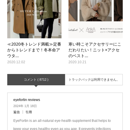
≪2020冬トレンド満載≫定番
寒い時こそアクセサリーにこ
からトレンドまで！冬本命ア
だわりたい！ニット×アクセ
ウタ...
のベスト...
2020.12.02
2020.10.21
コメント ( 8712 )
トラックバックは利用できません。
eyefortin reviews
2024年 1月 18日
返信
引用
EyeFortin is an all-natural eye-health supplement that helps to
keep your eyes healthy even as you age. It prevents infections