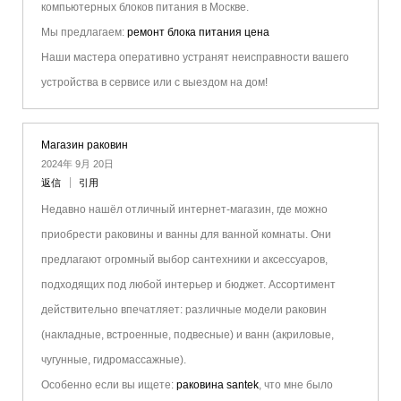
компьютерных блоков питания в Москве.
Мы предлагаем:
ремонт блока питания цена
Наши мастера оперативно устранят неисправности вашего
устройства в сервисе или с выездом на дом!
Магазин раковин
2024年 9月 20日
返信
引用
Недавно нашёл отличный интернет-магазин, где можно
приобрести раковины и ванны для ванной комнаты. Они
предлагают огромный выбор сантехники и аксессуаров,
подходящих под любой интерьер и бюджет. Ассортимент
действительно впечатляет: различные модели раковин
(накладные, встроенные, подвесные) и ванн (акриловые,
чугунные, гидромассажные).
Особенно если вы ищете:
раковина santek
, что мне было