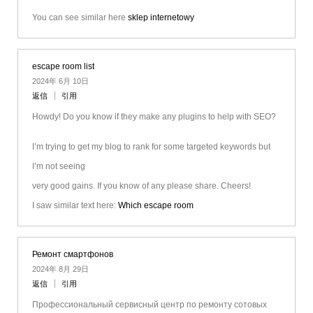
You can see similar here
sklep internetowy
escape room list
2024年 6月 10日
返信
引用
Howdy! Do you know if they make any plugins to help with SEO?
I’m trying to get my blog to rank for some targeted keywords but
I’m not seeing
very good gains. If you know of any please share. Cheers!
I saw similar text here:
Which escape room
Ремонт смартфонов
2024年 8月 29日
返信
引用
Профессиональный сервисный центр по ремонту сотовых