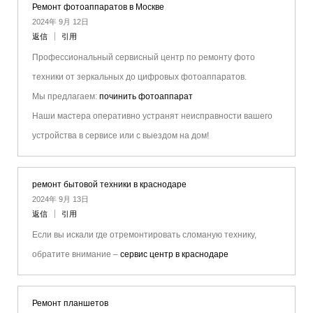
Ремонт фотоаппаратов в Москве
2024年 9月 12日
返信
引用
Профессиональный сервисный центр по ремонту фото
техники от зеркальных до цифровых фотоаппаратов.
Мы предлагаем:
починить фотоаппарат
Наши мастера оперативно устранят неисправности вашего
устройства в сервисе или с выездом на дом!
ремонт бытовой техники в краснодаре
2024年 9月 13日
返信
引用
Если вы искали где отремонтировать сломаную технику,
обратите внимание –
сервис центр в краснодаре
Ремонт планшетов