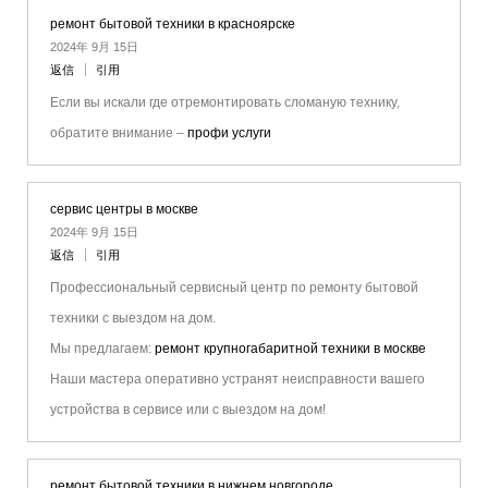
ремонт бытовой техники в красноярске
2024年 9月 15日
返信
引用
Если вы искали где отремонтировать сломаную технику,
обратите внимание –
профи услуги
сервис центры в москве
2024年 9月 15日
返信
引用
Профессиональный сервисный центр по ремонту бытовой
техники с выездом на дом.
Мы предлагаем:
ремонт крупногабаритной техники в москве
Наши мастера оперативно устранят неисправности вашего
устройства в сервисе или с выездом на дом!
ремонт бытовой техники в нижнем новгороде