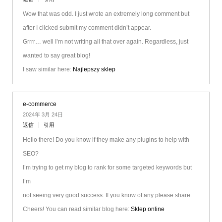
Wow that was odd. I just wrote an extremely long comment but
after I clicked submit my comment didn’t appear.
Grrrr… well I’m not writing all that over again. Regardless, just
wanted to say great blog!
I saw similar here:
Najlepszy sklep
e-commerce
2024年 3月 24日
返信
引用
Hello there! Do you know if they make any plugins to help with
SEO?
I’m trying to get my blog to rank for some targeted keywords but
I’m
not seeing very good success. If you know of any please share.
Cheers! You can read similar blog here:
Sklep online