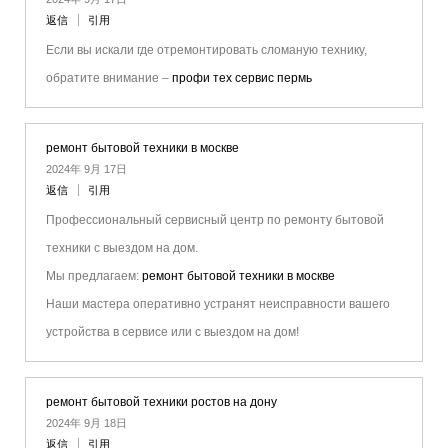
返信
引用
Если вы искали где отремонтировать сломаную технику,
обратите внимание –
профи тех сервис пермь
ремонт бытовой техники в москве
2024年 9月 17日
返信
引用
Профессиональный сервисный центр по ремонту бытовой
техники с выездом на дом.
Мы предлагаем:
ремонт бытовой техники в москве
Наши мастера оперативно устранят неисправности вашего
устройства в сервисе или с выездом на дом!
ремонт бытовой техники ростов на дону
2024年 9月 18日
返信
引用