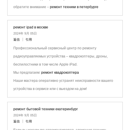
обратите внимание –
ремонт техники в петербурге
ремонт ipad в москве
2024年 9月 05日
返信
引用
Профессиональный сервисный центр по ремонту
радиоуправляемых устройства – квадрокоптеры, дроны,
беспилостники в том числе Apple iPad.
Мы предлагаем:
ремонт квадрокоптера
Наши мастера оперативно устранят неисправности вашего
устройства в сервисе или с выездом на дом!
ремонт бытовой техники екатеринбург
2024年 9月 05日
返信
引用