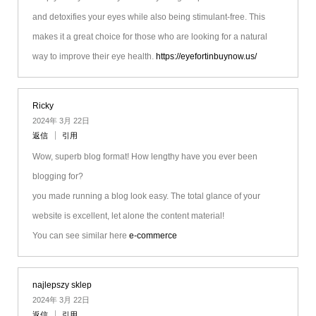
and detoxifies your eyes while also being stimulant-free. This
makes it a great choice for those who are looking for a natural
way to improve their eye health.
https://eyefortinbuynow.us/
Ricky
2024年 3月 22日
返信
引用
Wow, superb blog format! How lengthy have you ever been
blogging for?
you made running a blog look easy. The total glance of your
website is excellent, let alone the content material!
You can see similar here
e-commerce
najlepszy sklep
2024年 3月 22日
返信
引用