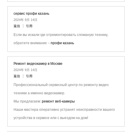
сервис профи казань
2024年 9月 14日
返信
引用
Если вы искали где отремонтировать сломаную технику,
обратите внимание –
профи казань
Ремонт видеокамер в Москве
2024年 9月 14日
返信
引用
Профессиональный сервисный центр по ремонту видео
техники а именно видеокамер.
Мы предлагаем:
ремонт веб-камеры
Наши мастера оперативно устранят неисправности вашего
устройства в сервисе или с выездом на дом!