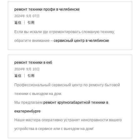
ремонт техники профи в челябинске
2024年 9月 07日
返信
引用
Если вы искали где отремонтировать сломаную технику,
обратите внимание –
сервисный центр в челябинске
ремонт техники в екб
2024年 9月 10日
返信
引用
Профессиональный сервисный центр по ремонту бытовой
техники с выездом на дом.
Мы предлагаем:
ремонт крупногабаритной техники в
екатеринбурге
Наши мастера оперативно устранят неисправности вашего
устройства в сервисе или с выездом на дом!