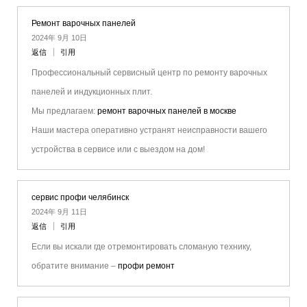
Ремонт варочных панелей
2024年 9月 10日
返信
引用
Профессиональный сервисный центр по ремонту варочных
панелей и индукционных плит.
Мы предлагаем:
ремонт варочных панелей в москве
Наши мастера оперативно устранят неисправности вашего
устройства в сервисе или с выездом на дом!
сервис профи челябинск
2024年 9月 11日
返信
引用
Если вы искали где отремонтировать сломаную технику,
обратите внимание –
профи ремонт